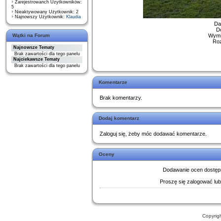
Zarejestrowanch Uzytkowników:
5
Nieaktywowany Użytkownik: 2
Najnowszy Użytkownik:
Klaudia
Da
D
Wątki na Forum
Wymia
Roz
Najnowsze Tematy
Brak zawartości dla tego panelu
Najciekawsze Tematy
Brak zawartości dla tego panelu
Komentarze
Brak komentarzy.
Dodaj komentarz
Zaloguj się, żeby móc dodawać komentarze.
Oceny
Dodawanie ocen dostępn
Proszę się zalogować lu
Copyrig