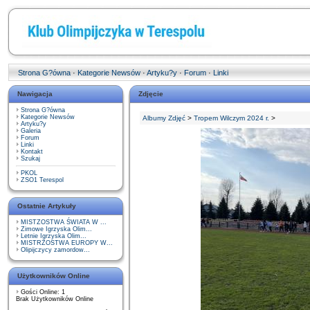
Strona G?ówna
·
Kategorie Newsów
·
Artyku?y
·
Forum
·
Linki
Nawigacja
Zdjęcie
Strona G?ówna
Kategorie Newsów
Albumy Zdjęć
>
Tropem Wilczym 2024 r.
>
Artyku?y
Galeria
Forum
Linki
Kontakt
Szukaj
PKOL
ZSO1 Terespol
Ostatnie Artykuły
MISTZOSTWA ŚWIATA W ...
Zimowe Igrzyska Olim...
Letnie Igrzyska Olim...
MISTRZOSTWA EUROPY W...
Olipijczycy zamordow...
Użytkowników Online
Gości Online: 1
Brak Użytkowników Online