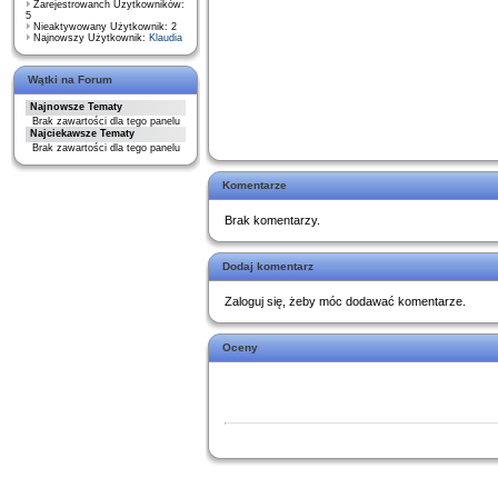
Zarejestrowanch Uzytkowników:
5
Nieaktywowany Użytkownik: 2
Najnowszy Użytkownik:
Klaudia
Wątki na Forum
Najnowsze Tematy
Brak zawartości dla tego panelu
Najciekawsze Tematy
Brak zawartości dla tego panelu
Komentarze
Brak komentarzy.
Dodaj komentarz
Zaloguj się, żeby móc dodawać komentarze.
Oceny