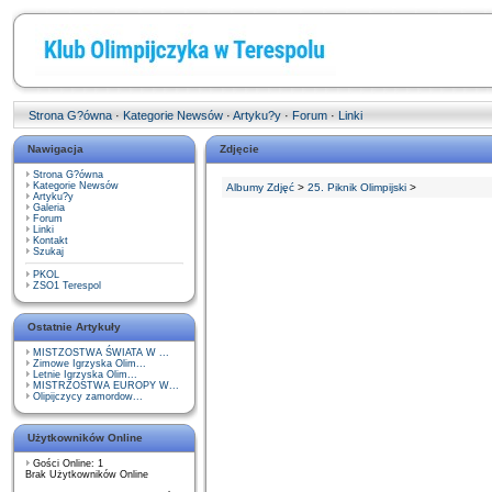
Strona G?ówna
·
Kategorie Newsów
·
Artyku?y
·
Forum
·
Linki
Nawigacja
Zdjęcie
Strona G?ówna
Kategorie Newsów
Albumy Zdjęć
>
25. Piknik Olimpijski
>
Artyku?y
Galeria
Forum
Linki
Kontakt
Szukaj
PKOL
ZSO1 Terespol
Ostatnie Artykuły
MISTZOSTWA ŚWIATA W ...
Zimowe Igrzyska Olim...
Letnie Igrzyska Olim...
MISTRZOSTWA EUROPY W...
Olipijczycy zamordow...
Użytkowników Online
Gości Online: 1
Brak Użytkowników Online