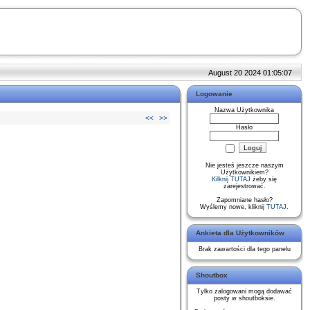
August 20 2024 01:05:07
Logowanie
Nazwa Użytkownika
<<
>>
Hasło
Nie jesteś jeszcze naszym
Użytkownikiem?
Kilknij TUTAJ
żeby się
zarejestrować.
Zapomniane hasło?
Wyślemy nowe, kliknij
TUTAJ
.
Ankieta dla Użytkowników
Brak zawartości dla tego panelu
Shoutbox
Tylko zalogowani mogą dodawać
posty w shoutboksie.